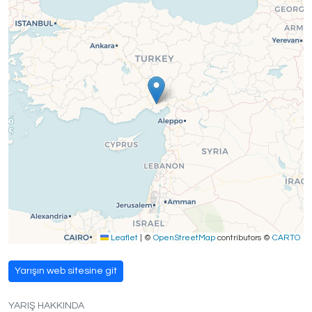
Leaflet
|
©
OpenStreetMap
contributors ©
CARTO
Yarışın web sitesine git
YARIŞ HAKKINDA