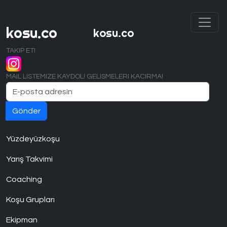
kosu.co
kosu.co
TAKIP ET!
MAIL LISTEMIZE KAYDOL! GELISMELERI KACIRMA!
Yüzdeyüzkoşu
Yarış Takvimi
Coaching
Koşu Grupları
Ekipman