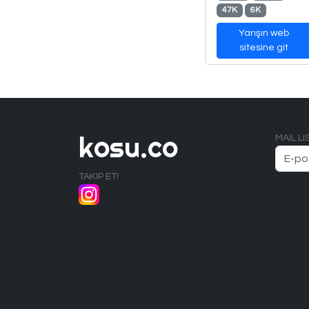
47K
6K
Yarışın web
sitesine git
kosu.co
MAIL L
TAKIP ET!