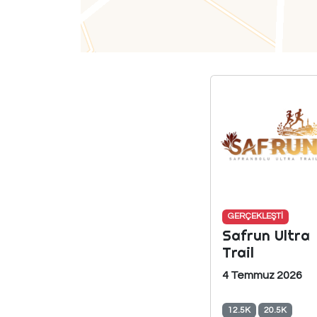
GERÇEKLEŞTİ
Safrun Ultra
Trail
4 Temmuz 2026
12.5K
20.5K