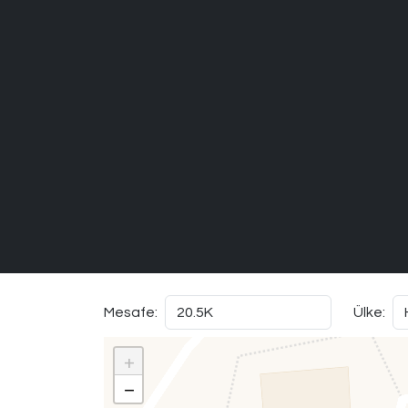
Mesafe:
Ülke:
+
−