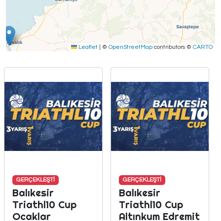
Leaflet
|
©
OpenStreetMap
contributors ©
CARTO
GERÇEKLEŞTİ
GERÇEKLEŞTİ
Balıkesir
Balıkesir
Triathl10 Cup
Triathl10 Cup
Ocaklar
Altınkum Edremit