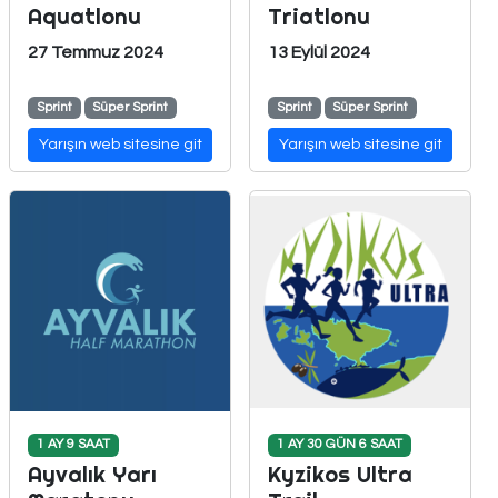
Aquatlonu
Triatlonu
27 Temmuz 2024
13 Eylül 2024
Sprint
Süper Sprint
Sprint
Süper Sprint
Yarışın web sitesine git
Yarışın web sitesine git
1 AY 9 SAAT
1 AY 30 GÜN 6 SAAT
Ayvalık Yarı
Kyzikos Ultra