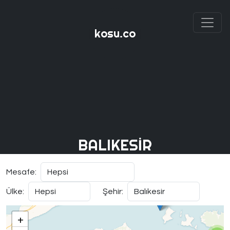
kosu.co
BALIKESIR
Mesafe:
Ülke:
Şehir:
+