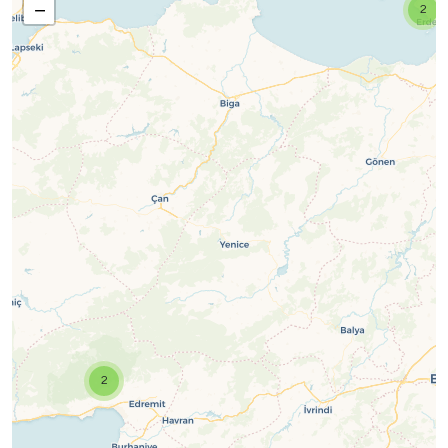
−
2
2