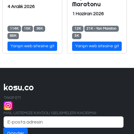
Maratonu
4 Aralık 2026
1 Haziran 2026
114K
15K
36K
12K
21K - Yarı Maraton
66K
5K
Yarışın web sitesine git
Yarışın web sitesine git
kosu.co
TAKIP ET!
MAIL LISTEMIZE KAYDOL! GELISMELERI KACIRMA!