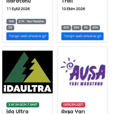
Maratonu
Trail
11 Eylül 2026
10 Ekim 2026
10K
21K - Yarı Maraton
5K
20K
35K
5K
65K
Yarışın web sitesine git
Yarışın web sitesine git
3 AY 24 GÜN 7 SAAT
GERÇEKLEŞTİ
İda Ultra
Avşa Yarı