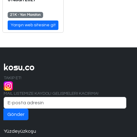
21K - Yarı Maraton
Yarışın web sitesine git
kosu.co
TAKIP ET!
MAIL LISTEMIZE KAYDOL! GELISMELERI KACIRMA!
Yüzdeyüzkoşu