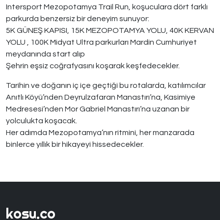
Intersport Mezopotamya Trail Run, koşuculara dört farklı
parkurda benzersiz bir deneyim sunuyor:
5K GÜNEŞ KAPISI, 15K MEZOPOTAMYA YOLU, 40K KERVAN
YOLU , 100K Midyat Ultra parkurları Mardin Cumhuriyet
meydanında start alıp
Şehrin eşsiz coğrafyasını koşarak keşfedecekler.
Tarihin ve doğanın iç içe geçtiği bu rotalarda, katılımcılar
Anıtlı Köyü’nden Deyrulzafaran Manastırı’na, Kasimiye
Medresesi’nden Mor Gabriel Manastırı’na uzanan bir
yolculukta koşacak.
Her adımda Mezopotamya’nın ritmini, her manzarada
binlerce yıllık bir hikayeyi hissedecekler.
kosu.co