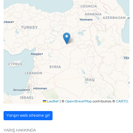
Leaflet
|
©
OpenStreetMap
contributors ©
CARTO
Yarışın web sitesine git
YARIŞ HAKKINDA