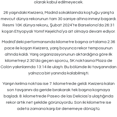
olarak kabul edilmeyecek.
26 yaşındaki Kwizera, Madrid sokaklarında koştuğu yarışta
mevcut dünya rekorunun tam 30 saniye altına inmeyi başardı.
Resmi 10K dünya rekoru, Şubat 2024’te Barselona’da 26:31
koşan Etiyopyalı Yomif Kejelcha’ya ait olmaya devam ediyor.
Madrid’deki performansında kilometre başına ortalama 2:36
pace ile koşan Kwizera, yarış boyunca rekor temposunun
altında kaldı. Yarış organizasyonunun aktardığına göre ilk
kilometreyi 2:30’da geçen sporcu, 5K noktasına Plaza de
Colón yakınlarında 13:14 ile ulaştı. Bu bölümde iki tavşanından
yalnızca biri yanında kalabilmişti.
Yarışın kırılma noktası ise 7. kilometrede geldi. Kwizera kalan
son tavşanını da geride bırakarak tek başına koşmaya
başladı. 8. kilometrede Paseo de las Delicias’a ulaştığında
rekor artık net şekilde görünüyordu. Son iki kilometre ise
adeta zamana karşı bir denemeye dönüştü.