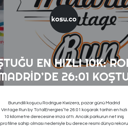
kosu.co
ŞTUĞU EN HIZLI 10K: R
MADRID’DE 26:01 KOŞT
Burundili koşucu Rodrigue Kwizera, pazar günü Madrid
Vintage Run by TotalEnergies’te 26:01 koşarak tarihin en hızlı
10 kilometre derecesine imza attı. Ancak parkurun net iniş
profiline sahip olması nedeniyle bu derece resmi dünya rekoru