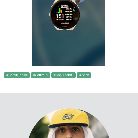
#Forerunner
#Garmin
#Koşu Saati
#Saat