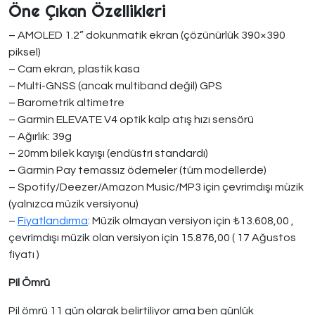
Öne Çıkan Özellikleri
– AMOLED 1.2” dokunmatik ekran (çözünürlük 390×390
piksel)
– Cam ekran, plastik kasa
– Multi-GNSS (ancak multiband değil) GPS
– Barometrik altimetre
– Garmin ELEVATE V4 optik kalp atış hızı sensörü
– Ağırlık: 39g
– 20mm bilek kayışı (endüstri standardı)
– Garmin Pay temassız ödemeler (tüm modellerde)
– Spotify/Deezer/Amazon Music/MP3 için çevrimdışı müzik
(yalnızca müzik versiyonu)
–
Fiyatlandırma
: Müzik olmayan versiyon için ₺13.608,00 ,
çevrimdışı müzik olan versiyon için 15.876,00 ( 17 Ağustos
fiyatı )
Pil Ömrü
Pil ömrü 11 gün olarak belirtiliyor ama ben günlük