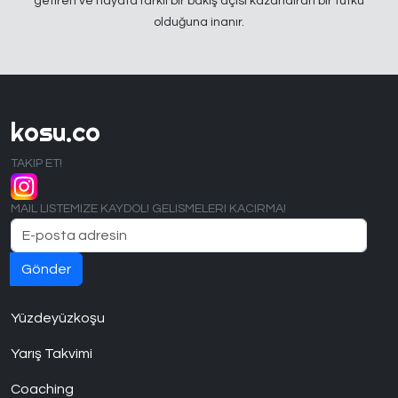
getiren ve hayata farklı bir bakış açısı kazandıran bir tutku
olduğuna inanır.
kosu.co
TAKIP ET!
MAIL LISTEMIZE KAYDOL! GELISMELERI KACIRMA!
Yüzdeyüzkoşu
Yarış Takvimi
Coaching