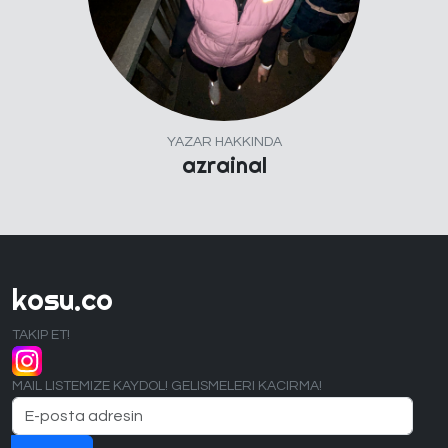
YAZAR HAKKINDA
azrainal
kosu.co
TAKIP ET!
MAIL LISTEMIZE KAYDOL! GELISMELERI KACIRMA!