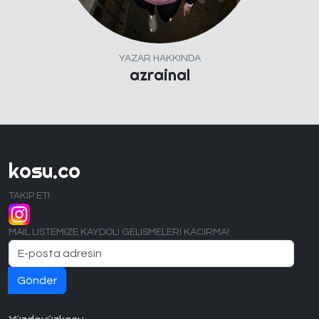
YAZAR HAKKINDA
azrainal
kosu.co
TAKIP ET!
MAIL LISTEMIZE KAYDOL! GELISMELERI KACIRMA!