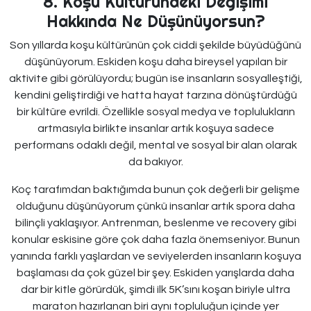
8. Koşu Kültüründeki Değişimi
Hakkında Ne Düşünüyorsun?
Son yıllarda koşu kültürünün çok ciddi şekilde büyüdüğünü
düşünüyorum. Eskiden koşu daha bireysel yapılan bir
aktivite gibi görülüyordu; bugün ise insanların sosyalleştiği,
kendini geliştirdiği ve hatta hayat tarzına dönüştürdüğü
bir kültüre evrildi. Özellikle sosyal medya ve toplulukların
artmasıyla birlikte insanlar artık koşuya sadece
performans odaklı değil, mental ve sosyal bir alan olarak
da bakıyor.
Koç tarafımdan baktığımda bunun çok değerli bir gelişme
olduğunu düşünüyorum çünkü insanlar artık spora daha
bilinçli yaklaşıyor. Antrenman, beslenme ve recovery gibi
konular eskisine göre çok daha fazla önemseniyor. Bunun
yanında farklı yaşlardan ve seviyelerden insanların koşuya
başlaması da çok güzel bir şey. Eskiden yarışlarda daha
dar bir kitle görürdük, şimdi ilk 5K’sını koşan biriyle ultra
maraton hazırlanan biri aynı topluluğun içinde yer