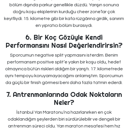
bölüm dışında parkur genellikle düzdü. Yarışın sonuna
doğru koşu ekiplerinin kurduğu cheer zone’lar çok
keyifliydi. 15. kilometre gibi bir kafa rüzgârına girdik, sanırım
en yıpratıcı bölüm burasıydı.
6. Bir Koç Gözüyle Kendi
Performansını Nasıl Değerlendirirsin?
Sporcumun negative split yapmasını isterdim. Benim
performansım positive split’e yakın bir koşu oldu, hedef
olmayınca bütün riskleri aldığım bir yarıştı. 17. kilometrede
aynı tempoyu koruyamayacağımı anlamıştım. Sporcumun
da güçlü bir finish görmesi beni daha fazla tatmin ederdi.
7. Antrenmanlarında Odak Noktaların
Neler?
İstanbul Yarı Maratonu’na hazırlanırken en çok
odaklandığım şeylerden biri sürdürülebilir ve dengeli bir
antrenman süreci oldu. Yarı maraton mesafesi hem hız