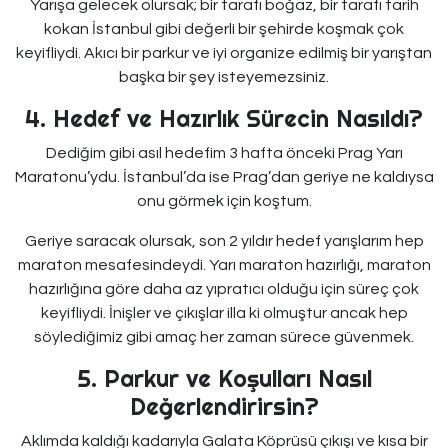
Yarışa gelecek olursak; bir tarafı boğaz, bir tarafı tarih
kokan İstanbul gibi değerli bir şehirde koşmak çok
keyifliydi. Akıcı bir parkur ve iyi organize edilmiş bir yarıştan
başka bir şey isteyemezsiniz.
4. Hedef ve Hazırlık Sürecin Nasıldı?
Dediğim gibi asıl hedefim 3 hafta önceki Prag Yarı
Maratonu’ydu. İstanbul’da ise Prag’dan geriye ne kaldıysa
onu görmek için koştum.
Geriye saracak olursak, son 2 yıldır hedef yarışlarım hep
maraton mesafesindeydi. Yarı maraton hazırlığı, maraton
hazırlığına göre daha az yıpratıcı olduğu için süreç çok
keyifliydi. İnişler ve çıkışlar illa ki olmuştur ancak hep
söylediğimiz gibi amaç her zaman sürece güvenmek.
5. Parkur ve Koşulları Nasıl
Değerlendirirsin?
Aklımda kaldığı kadarıyla Galata Köprüsü çıkışı ve kısa bir