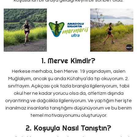
koşusunun bir araya geldiği keyifli bir sohbet oldu.
1. Merve Kimdir?
Herkese merhaba, ben Merve. 19 yaşındayım, aslen
Muğlalıyım, ancak şu anda Kütahya’da tıp okuyorum. 2.
sınıftayım. Açıkçası çok fazla branşla ilgileniyorum, tabii
okul her ne kadar yorucu olsa da, atletizm dışında
oryantiring ve dağcılıkla ilgileniyorum. Ve yaptığım her işte
inanılmaz insanlarla tanıştığımı düşünüyorum ve bu benim
temel motivasyonumu oluşturuyor.
2. Koşuyla Nasıl Tanıştın?