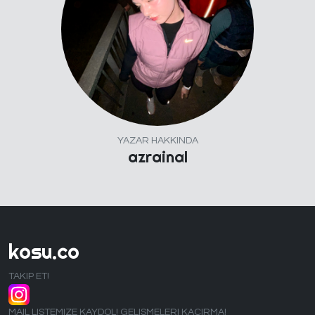
YAZAR HAKKINDA
azrainal
kosu.co
TAKIP ET!
MAIL LISTEMIZE KAYDOL! GELISMELERI KACIRMA!