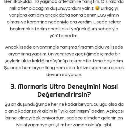
Ben ilkokulda, 10 yaşımda atletizm ile tanıştım. O sıralarda
milli atlet olacağımı düşünüyordum yalnız
Birkaç yıl
yarışlara katıldım ancak daha sonra benim LGS yılımın
olması ve karantina nedeniyle ara verdim. Lisede tekrar
başlamak istedim ancak okul yoğunluğum sebebiyle
yürütemedim.
Ancak lisede oryantiringle tanışma fırsatım oldu ve lisede
oryantiring yaptım. Üniversiteye geçtiğimde içimde bir
şeylerin ukte kaldığını düşünüp tekrar atletizme başladım.
Şu anda hem oryantiring hem de atletizm sporcusu olarak
devam ediyorum.
3. Marmaris Ultra Deneyimini Nasıl
Değerlendirirsin?
Şu an düşündüğümde her ne kadar bir yoruculuğu olsa da
o an o kadar zevk aldım ki “iyi ki katılmışım” dedim. Açıkçası
birinci olmayı beklemiyordum, sadece elimden gelenin en
iyisini yapmaya çalıştım her zaman olduğu gibi.