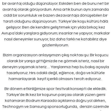
bir avantaj olduğu düşünülüyor. Eskiden ben de bunu net bir
avantaj olarak görüyordum. Ama artık bunun aynı zamanda
ciddi bir sorumluluk ve bazen dezavantaja dönüşebilen bir
tarafı olduğunu düşünüyorum. Türkiye’de koşu kültürü hâlâ
gelişiyor. Ben de kendimi geliştirmek için yılda birkaç kez
Avrupa’daki yarışlara gidiyorum; insanlar ne yapıyor, markalar
nasıl deneyimler sunuyor, biz daha farklı ne katabiliriz diye
gözlemliyorum.
Bizim organizasyon anlayışımızın çıkış noktası şu: Bir koşucu
olarak bir yarışa gittiğimizde ne görmek isteriz, nasıl bir
deneyim yaşamak isteriz… Yarışlarımızı hep bu bakış açısıyla
tasarlıyoruz. Hırs odaklı değil, eğlence, doğa ve kültürle
harmanlayarak keyif içerikli olmasını tercih ediyoruz.
Bir dönem etkinliğimize spor festivali konsepti de ekledik.
Türkiye’de ilk kez bir koşunun parçası olarak yüzen gemi
katamaran Bodrum Karaada açıklarına doğru yol alırken,
Technogym ve Samsung sponsorluğunda, denizin üzerinde