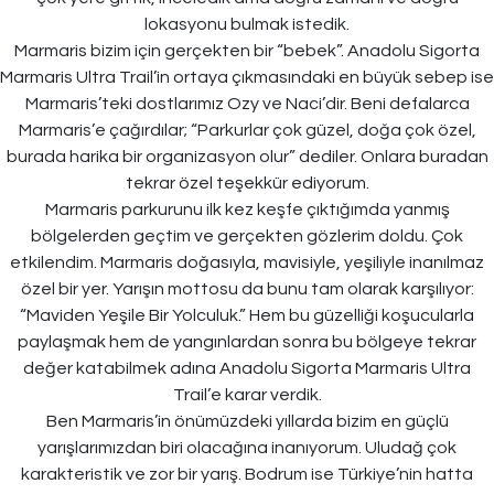
lokasyonu bulmak istedik.
Marmaris bizim için gerçekten bir “bebek”. Anadolu Sigorta
Marmaris Ultra Trail’in ortaya çıkmasındaki en büyük sebep ise
Marmaris’teki dostlarımız Ozy ve Naci’dir. Beni defalarca
Marmaris’e çağırdılar; “Parkurlar çok güzel, doğa çok özel,
burada harika bir organizasyon olur” dediler. Onlara buradan
tekrar özel teşekkür ediyorum.
Marmaris parkurunu ilk kez keşfe çıktığımda yanmış
bölgelerden geçtim ve gerçekten gözlerim doldu. Çok
etkilendim. Marmaris doğasıyla, mavisiyle, yeşiliyle inanılmaz
özel bir yer. Yarışın mottosu da bunu tam olarak karşılıyor:
“Maviden Yeşile Bir Yolculuk.” Hem bu güzelliği koşucularla
paylaşmak hem de yangınlardan sonra bu bölgeye tekrar
değer katabilmek adına Anadolu Sigorta Marmaris Ultra
Trail’e karar verdik.
Ben Marmaris’in önümüzdeki yıllarda bizim en güçlü
yarışlarımızdan biri olacağına inanıyorum. Uludağ çok
karakteristik ve zor bir yarış. Bodrum ise Türkiye’nin hatta