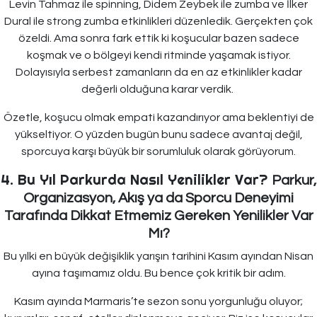
Levin Tahmaz ile spinning, Didem Zeybek ile zumba ve İlker
Dural ile strong zumba etkinlikleri düzenledik. Gerçekten çok
özeldi. Ama sonra fark ettik ki koşucular bazen sadece
koşmak ve o bölgeyi kendi ritminde yaşamak istiyor.
Dolayısıyla serbest zamanların da en az etkinlikler kadar
değerli olduğuna karar verdik.
Özetle, koşucu olmak empati kazandırıyor ama beklentiyi de
yükseltiyor. O yüzden bugün bunu sadece avantaj değil,
sporcuya karşı büyük bir sorumluluk olarak görüyorum.
4. Bu Yıl Parkurda Nasıl Yenilikler Var?
Parkur,
Organizasyon, Akış ya da Sporcu Deneyimi
Tarafında Dikkat Etmemiz Gereken Yenilikler Var
Mı?
Bu yılki en büyük değişiklik yarışın tarihini Kasım ayından Nisan
ayına taşımamız oldu. Bu bence çok kritik bir adım.
Kasım ayında Marmaris’te sezon sonu yorgunluğu oluyor;