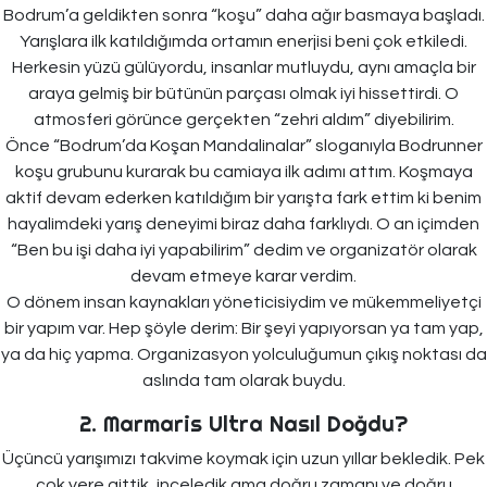
Bodrum’a geldikten sonra “koşu” daha ağır basmaya başladı.
Yarışlara ilk katıldığımda ortamın enerjisi beni çok etkiledi.
Herkesin yüzü gülüyordu, insanlar mutluydu, aynı amaçla bir
araya gelmiş bir bütünün parçası olmak iyi hissettirdi. O
atmosferi görünce gerçekten “zehri aldım” diyebilirim.
Önce “Bodrum’da Koşan Mandalinalar” sloganıyla Bodrunner
koşu grubunu kurarak bu camiaya ilk adımı attım. Koşmaya
aktif devam ederken katıldığım bir yarışta fark ettim ki benim
hayalimdeki yarış deneyimi biraz daha farklıydı. O an içimden
“Ben bu işi daha iyi yapabilirim” dedim ve organizatör olarak
devam etmeye karar verdim.
O dönem insan kaynakları yöneticisiydim ve mükemmeliyetçi
bir yapım var. Hep şöyle derim: Bir şeyi yapıyorsan ya tam yap,
ya da hiç yapma. Organizasyon yolculuğumun çıkış noktası da
aslında tam olarak buydu.
2. Marmaris Ultra Nasıl Doğdu?
Üçüncü yarışımızı takvime koymak için uzun yıllar bekledik. Pek
çok yere gittik, inceledik ama doğru zamanı ve doğru