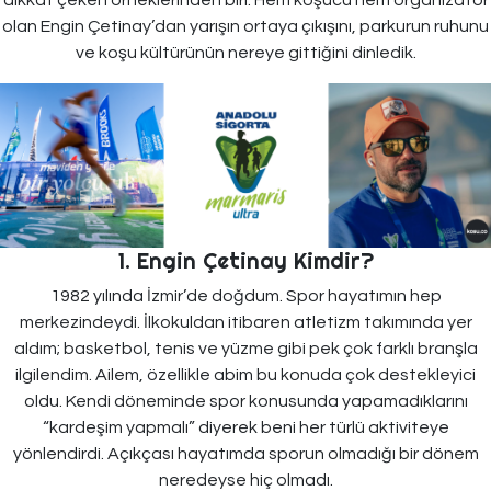
dikkat çeken örneklerinden biri. Hem koşucu hem organizatör
olan Engin Çetinay’dan yarışın ortaya çıkışını, parkurun ruhunu
ve koşu kültürünün nereye gittiğini dinledik.
1. Engin Çetinay Kimdir?
1982 yılında İzmir’de doğdum. Spor hayatımın hep
merkezindeydi. İlkokuldan itibaren atletizm takımında yer
aldım; basketbol, tenis ve yüzme gibi pek çok farklı branşla
ilgilendim. Ailem, özellikle abim bu konuda çok destekleyici
oldu. Kendi döneminde spor konusunda yapamadıklarını
“kardeşim yapmalı” diyerek beni her türlü aktiviteye
yönlendirdi. Açıkçası hayatımda sporun olmadığı bir dönem
neredeyse hiç olmadı.