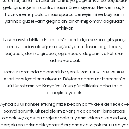
kurumlar, esnaf, oteller dinlenmeye geçiyor. Biz ise koşucular
geldiğinde şehrin canlı olmasını önemsiyoruz. Her yerin açık,
hazır ve enerji dolu olması sporcu deneyimini ve koşmanın
yanında güzel vakit geçirip anı biriktirmiş olmayı doğrudan
etkiliyor.
Nisan ayıyla birlikte Marmaris’in camia için sezon açılış yarışı
olmaya aday olduğunu düşünüyorum. İnsanlar gelecek,
koşacak, denize girecek, eğlenecek, doğanın ve kültürün
tadına varacak.
Parkur tarafında da önemli bir yenilik var: 100K, 70K ve 48K
startlarını İçmeler’e alıyoruz. Böylece sporcular Marmaris’in
kültür rotasını ve Karya Yolu’nun güzelliklerini daha fazla
deneyimleyecek.
Ayrıca bu yıl konser etkinliğimize beach party de eklenecek ve
sosyal sorumluluk projelerimiz yarışın çok önemli bir parçası
olacak. Açıkçası bu projeler hâlâ tüylerimi diken diken ediyor;
gerçekten farkındalık yarattığını görmek bizi çok mutlu ediyor.