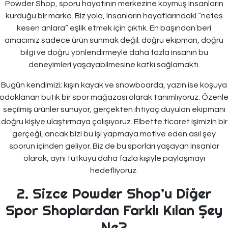
Powder Shop, sporu hayatının merkezine koymuş insanların
kurduğu bir marka. Biz yola, insanların hayatlarındaki “nefes
kesen anlara” eşlik etmek için çıktık. En başından beri
amacımız sadece ürün sunmak değil; doğru ekipman, doğru
bilgi ve doğru yönlendirmeyle daha fazla insanın bu
deneyimleri yaşayabilmesine katkı sağlamaktı.
Bugün kendimizi; kışın kayak ve snowboarda, yazın ise koşuya
odaklanan butik bir spor mağazası olarak tanımlıyoruz. Özenl
seçilmiş ürünler sunuyor, gerçekten ihtiyaç duyulan ekipmanı
doğru kişiye ulaştırmaya çalışıyoruz. Elbette ticaret işimizin bir
gerçeği, ancak bizi bu işi yapmaya motive eden asıl şey
sporun içinden geliyor. Biz de bu sporları yaşayan insanlar
olarak, aynı tutkuyu daha fazla kişiyle paylaşmayı
hedefliyoruz.
2. Sizce Powder Shop’u Diğer
Spor Shoplardan Farklı Kılan Şey
Ne?