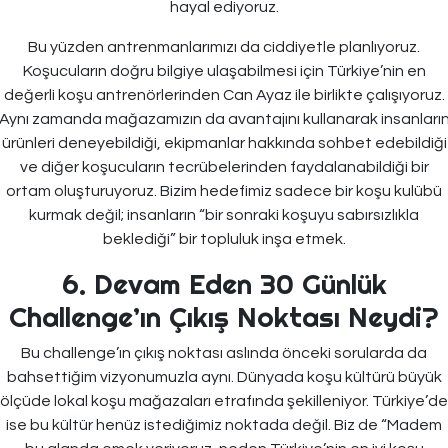
hayal ediyoruz.
Bu yüzden antrenmanlarımızı da ciddiyetle planlıyoruz.
Koşucuların doğru bilgiye ulaşabilmesi için Türkiye’nin en
değerli koşu antrenörlerinden Can Ayaz ile birlikte çalışıyoruz.
Aynı zamanda mağazamızın da avantajını kullanarak insanları
ürünleri deneyebildiği, ekipmanlar hakkında sohbet edebildiği
ve diğer koşucuların tecrübelerinden faydalanabildiği bir
ortam oluşturuyoruz. Bizim hedefimiz sadece bir koşu kulübü
kurmak değil; insanların “bir sonraki koşuyu sabırsızlıkla
beklediği” bir topluluk inşa etmek.
6. Devam Eden 30 Günlük
Challenge’ın Çıkış Noktası Neydi?
Bu challenge’ın çıkış noktası aslında önceki sorularda da
bahsettiğim vizyonumuzla aynı. Dünyada koşu kültürü büyük
ölçüde lokal koşu mağazaları etrafında şekilleniyor. Türkiye’de
ise bu kültür henüz istediğimiz noktada değil. Biz de “Madem