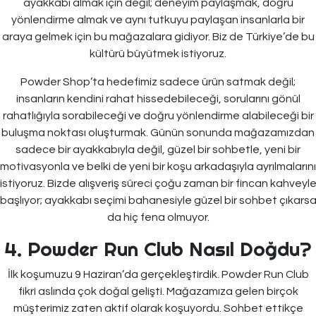
ayakkabı almak için değil; deneyim paylaşmak, doğru
yönlendirme almak ve aynı tutkuyu paylaşan insanlarla bir
araya gelmek için bu mağazalara gidiyor. Biz de Türkiye’de bu
kültürü büyütmek istiyoruz.
Powder Shop’ta hedefimiz sadece ürün satmak değil;
insanların kendini rahat hissedebileceği, sorularını gönül
rahatlığıyla sorabileceği ve doğru yönlendirme alabileceği bir
buluşma noktası oluşturmak. Günün sonunda mağazamızdan
sadece bir ayakkabıyla değil, güzel bir sohbetle, yeni bir
motivasyonla ve belki de yeni bir koşu arkadaşıyla ayrılmalarını
istiyoruz. Bizde alışveriş süreci çoğu zaman bir fincan kahveyl
başlıyor; ayakkabı seçimi bahanesiyle güzel bir sohbet çıkars
da hiç fena olmuyor.
4. Powder Run Club Nasıl Doğdu?
İlk koşumuzu 9 Haziran’da gerçekleştirdik. Powder Run Club
fikri aslında çok doğal gelişti. Mağazamıza gelen birçok
müşterimiz zaten aktif olarak koşuyordu. Sohbet ettikçe