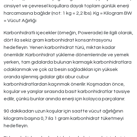
cinsiyet ve çevresel koşullara dayalı toplam günlük enerji
harcamasına bağlıdır (not: 1 kg = 2,2 lbs). Kg = Kilogram BW
= Vücut Ağırlığı
Karbonhidratlı içecekler (örneğin, Powerade) ile ilgili olarak,
dört ila sekiz gram karbonhidrat konsantrasyonu
hedefleyin. Yenen karbonhidrat türü, miktarı kadar
önemlidir. Karbonhidrat yükleme dönemlerinde ve yemek
yerken, tam gıdalarda bulunan karmaşık karbonhidratlara
odaklanmak ve çok az besin sağladıkları için yüksek
oranda işlenmiş gıdalar gibi abur cubur
karbonhidratlardan kaçınmak önerilir. Koşmadan önce,
koşular ve yarışlar sırasında basit karbonhidratlar tavsiye
edilir, çünkü bunlar anında enerji için kolayca parçalanır.
90 dakikadan uzun koşular için saatte vücut ağırlığının
kilogramı başına 0,7 ila 1 gram karbonhidrat tüketmeyi
hedefleyin.