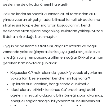
beslenme de o kadar önemli hale gelir.
Peki ne kadar mı önemli ? Hansen at. al tarafından 2013
yılında yapılan bir çalışmada, bilimsel temelli bir beslenme
stratejisini takip eden maraton koşucularının, kendi
beslenme stratejilerini seçen koşuculardan yaklaşık yüzde
5 daha hızlı olduğu bulunmuştur.
Uygun bir beslenme stratejisi, doğru miktarda ve doğru
zamanda yakıt sağlayarak bir koşuyu güçlü bir şekilde ve
istediğin yarış temposunda bitirmeni sağlar. Dikkate alman
gereken bazı noktalar şunlardır:
Koşucular CP noktalarında içecek/yiyecek alıyorlar mı,
yoksa tüm beslenmeleri kendileri mi taşıyorlar?
Cp’lerde durulacaksa, hangilerinde durulmalı?
İdeal olarak, etkinlikten önce Cp’lerde hangi belirli
öğelerin mevcut olduğunu bilin (örneğin, portakal muz,
enerji jeli sağlanacağını biliyorsanız bu belirli besinleri