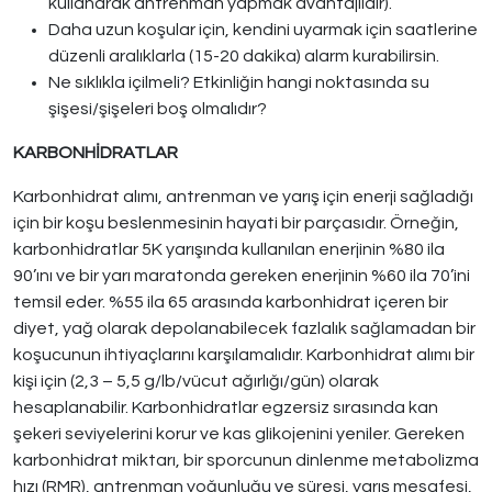
kullanarak antrenman yapmak avantajlıdır).
Daha uzun koşular için, kendini uyarmak için saatlerine
düzenli aralıklarla (15-20 dakika) alarm kurabilirsin.
Ne sıklıkla içilmeli? Etkinliğin hangi noktasında su
şişesi/şişeleri boş olmalıdır?
KARBONHİDRATLAR
Karbonhidrat alımı, antrenman ve yarış için enerji sağladığı
için bir koşu beslenmesinin hayati bir parçasıdır. Örneğin,
karbonhidratlar 5K yarışında kullanılan enerjinin %80 ila
90’ını ve bir yarı maratonda gereken enerjinin %60 ila 70’ini
temsil eder. %55 ila 65 arasında karbonhidrat içeren bir
diyet, yağ olarak depolanabilecek fazlalık sağlamadan bir
koşucunun ihtiyaçlarını karşılamalıdır. Karbonhidrat alımı bir
kişi için (2,3 – 5,5 g/lb/vücut ağırlığı/gün) olarak
hesaplanabilir. Karbonhidratlar egzersiz sırasında kan
şekeri seviyelerini korur ve kas glikojenini yeniler. Gereken
karbonhidrat miktarı, bir sporcunun dinlenme metabolizma
hızı (RMR), antrenman yoğunluğu ve süresi, yarış mesafesi,