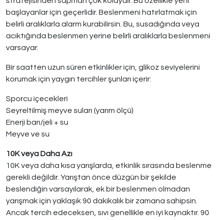
stratejisinden sapman çok kolaydır. Bu özellikle yeni
başlayanlar için geçerlidir. Beslenmeni hatırlatmak için
belirli aralıklarla alarm kurabilirsin. Bu, susadığında veya
acıktığında beslenmen yerine belirli aralıklarla beslenmeni
varsayar.
Bir saatten uzun süren etkinlikler için, glikoz seviyelerini
korumak için yaygın tercihler şunları içerir:
Sporcu içecekleri
Seyreltilmiş meyve suları (yarım ölçü)
Enerji barı/jeli + su
Meyve ve su
10K veya Daha Azı
10K veya daha kısa yarışlarda, etkinlik sırasında beslenme
gerekli değildir. Yarıştan önce düzgün bir şekilde
beslendiğin varsayılarak, ek bir beslenmen olmadan
yarışmak için yaklaşık 90 dakikalık bir zamana sahipsin.
Ancak tercih edeceksen, sıvı genellikle en iyi kaynaktır. 90