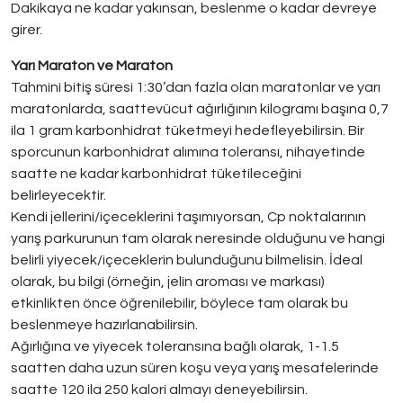
Dakikaya ne kadar yakınsan, beslenme o kadar devreye
girer.
Yarı Maraton ve Maraton
Tahmini bitiş süresi 1:30’dan fazla olan maratonlar ve yarı
maratonlarda, saattevücut ağırlığının kilogramı başına 0,7
ila 1 gram karbonhidrat tüketmeyi hedefleyebilirsin. Bir
sporcunun karbonhidrat alımına toleransı, nihayetinde
saatte ne kadar karbonhidrat tüketileceğini
belirleyecektir.
Kendi jellerini/içeceklerini taşımıyorsan, Cp noktalarının
yarış parkurunun tam olarak neresinde olduğunu ve hangi
belirli yiyecek/içeceklerin bulunduğunu bilmelisin. İdeal
olarak, bu bilgi (örneğin, jelin aroması ve markası)
etkinlikten önce öğrenilebilir, böylece tam olarak bu
beslenmeye hazırlanabilirsin.
Ağırlığına ve yiyecek toleransına bağlı olarak, 1-1.5
saatten daha uzun süren koşu veya yarış mesafelerinde
saatte 120 ila 250 kalori almayı deneyebilirsin.