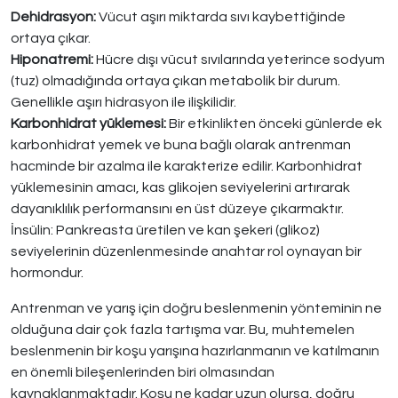
Dehidrasyon:
Vücut aşırı miktarda sıvı kaybettiğinde
ortaya çıkar.
Hiponatremi:
Hücre dışı vücut sıvılarında yeterince sodyum
(tuz) olmadığında ortaya çıkan metabolik bir durum.
Genellikle aşırı hidrasyon ile ilişkilidir.
Karbonhidrat yüklemesi:
Bir etkinlikten önceki günlerde ek
karbonhidrat yemek ve buna bağlı olarak antrenman
hacminde bir azalma ile karakterize edilir. Karbonhidrat
yüklemesinin amacı, kas glikojen seviyelerini artırarak
dayanıklılık performansını en üst düzeye çıkarmaktır.
İnsülin: Pankreasta üretilen ve kan şekeri (glikoz)
seviyelerinin düzenlenmesinde anahtar rol oynayan bir
hormondur.
Antrenman ve yarış için doğru beslenmenin yönteminin ne
olduğuna dair çok fazla tartışma var. Bu, muhtemelen
beslenmenin bir koşu yarışına hazırlanmanın ve katılmanın
en önemli bileşenlerinden biri olmasından
kaynaklanmaktadır. Koşu ne kadar uzun olursa, doğru