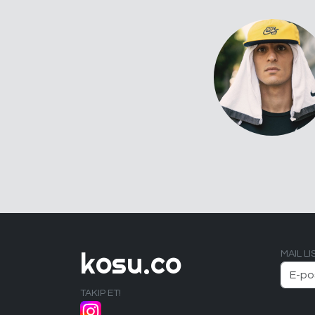
kosu.co
MAIL L
TAKIP ET!