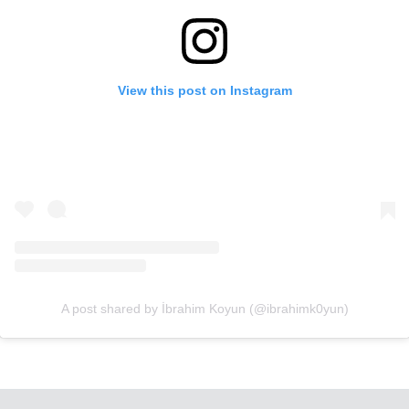
View this post on Instagram
A post shared by İbrahim Koyun (@ibrahimk0yun)