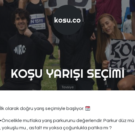
kosu.co
KOŞU YARIŞI SEÇIMI
Tavsiye
İlk olarak doğru yarış seçimiyle başlıyor.
•Öncelikle mutlaka yarış parkurunu değerlendir. Parkur düz mü
, yokuşlu mu , asfalt mı yoksa çoğunlukla patika mı ?