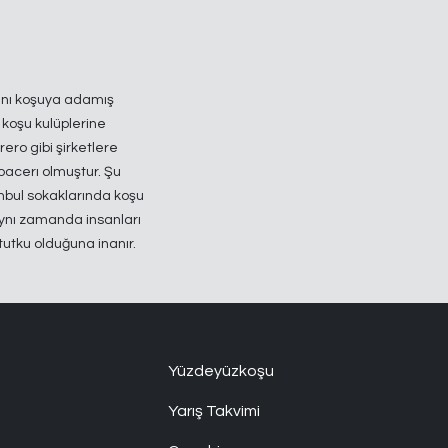
tını koşuya adamış
e koşu kulüplerine
rero gibi şirketlere
pacerı olmuştur. Şu
nbul sokaklarında koşu
aynı zamanda insanları
 tutku olduğuna inanır.
Yüzdeyüzkoşu
Yarış Takvimi