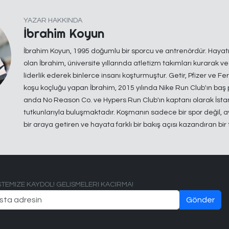
YAZAR HAKKINDA
İbrahim Koyun
İbrahim Koyun, 1995 doğumlu bir sporcu ve antrenördür. Haya
olan İbrahim, üniversite yıllarında atletizm takımları kurarak v
liderlik ederek binlerce insanı koşturmuştur. Getir, Pfizer ve Fer
koşu koçluğu yapan İbrahim, 2015 yılında Nike Run Club'ın baş 
anda No Reason Co. ve Hypers Run Club'ın kaptanı olarak İsta
tutkunlarıyla buluşmaktadır. Koşmanın sadece bir spor değil, 
bir araya getiren ve hayata farklı bir bakış açısı kazandıran bir
ISTEMIZE KAYDOL! GELISMELERI KACIRMA!