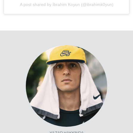
A post shared by İbrahim Koyun (@ibrahimk0yun)
YAZAR HAKKINDA