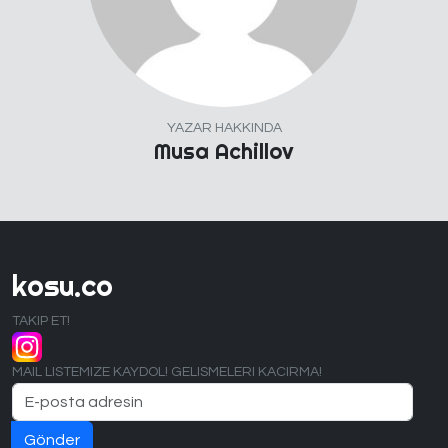
YAZAR HAKKINDA
Musa Achillov
kosu.co
TAKIP ET!
MAIL LISTEMIZE KAYDOL! GELISMELERI KACIRMA!