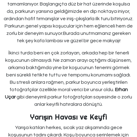
tamamlanıyor. Başlangıçta düz bir hat üzerinde koşulsa
da, parkurun yarısına geldiğimizde en dip noktaya iniyor,
ardından hafif tırmanışlar ve iniş-çıkışlarla ilk turu bitiriyoruz.
Parkurun genel yapısı koşucular için hem eğlenceli hem de
zorlu bir deneyim sunuyor.Burada unutmamanız gereken
tek şey kafa lambası ve güzel bir gece makyajı!
İkinci turda beni en çok zorlayan, arkada hep bir fenerli
koşucunun olmasıydı. Ne zaman arayı açtığımı düşünsem,
arkama baktığımda yine bir koşucunun fenerini görmek
beni sürekli tetikte tuttu ve tempomu korumamı sağladı.
Bu stresli anlara rağmen, parkur boyunca yerleştirilen
fotoğrafçılar özellikle moral verici bir unsur oldu.
Erhan
Uçar
gibi deneyimli parkur fotoğrafçıları sayesinde o zorlu
anlar keyifli hatıralara dönüştü.
Yarışın Havası ve Keyfi
Yarışa katılan herkes, sıcak yaz akşamında gece
koşusunun tadını çıkardı. Koşu boyunca serinlemek için