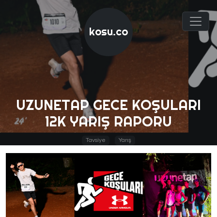
kosu.co
UZUNETAP GECE KOŞULARI
12K YARIŞ RAPORU
Tavsiye
Yarış