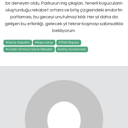
bir deneyim oldu. Parkurun iniş çıkışları, fenerli koşucuların
oluşturduğu rekabet ortamı ve bitiş çizgisindeki endorfin
patlaması, bu geceyi unutulmaz kıldı. Her yıl daha da
gelişen bu etkinliği, gelecek yıl tekrar koşmayı sabırsızlıkla
bekliyorum.
#Gece Koşuları
#koşu yarışı
#Trail Koşusu
#Under Armour Gece Kosuları
#yarış incelemesi