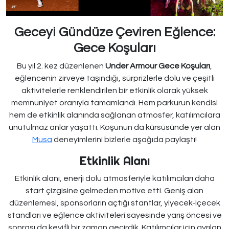
Geceyi Gündüze Çeviren Eğlence:
Gece Koşuları
Bu yıl 2. kez düzenlenen
Under Armour Gece Koşuları
,
eğlencenin zirveye taşındığı, sürprizlerle dolu ve çeşitli
aktivitelerle renklendirilen bir etkinlik olarak yüksek
memnuniyet oranıyla tamamlandı. Hem parkurun kendisi
hem de etkinlik alanında sağlanan atmosfer, katılımcılara
unutulmaz anlar yaşattı. Koşunun da kürsüsünde yer alan
Musa
deneyimlerini bizlerle aşağıda paylaştı!
Etkinlik Alanı
Etkinlik alanı, enerji dolu atmosferiyle katılımcıları daha
start çizgisine gelmeden motive etti. Geniş alan
düzenlemesi, sponsorların açtığı stantlar, yiyecek-içecek
standları ve eğlence aktiviteleri sayesinde yarış öncesi ve
sonrası da keyifli bir zaman geçirdik. Katılımcılar için ayrılan