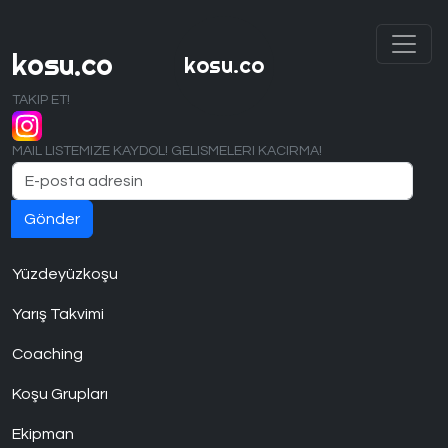
kosu.co
kosu.co
TAKIP ET!
MAIL LISTEMIZE KAYDOL! GELISMELERI KACIRMA!
Yüzdeyüzkoşu
Yarış Takvimi
Coaching
Koşu Grupları
Ekipman