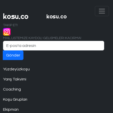
kosu.co
kosu.co
TAKIP ET!
MAIL LISTEMIZE KAYDOL! GELISMELERI KACIRMA!
Yüzdeyüzkoşu
Yarış Takvimi
Coaching
Koşu Grupları
Ekipman