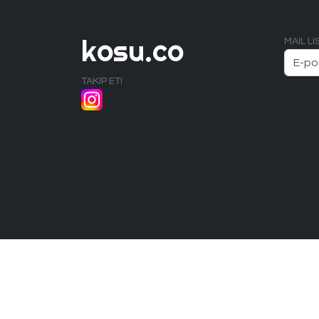
kosu.co
MAIL L
TAKIP ET!