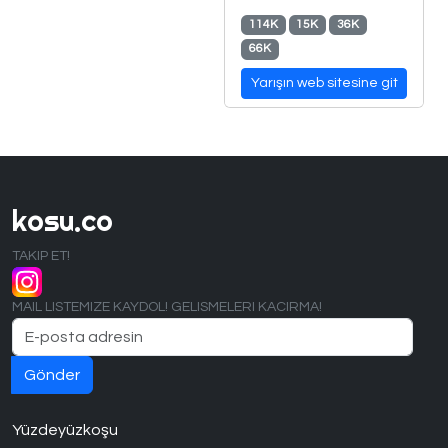
114K
15K
36K
66K
Yarışın web sitesine git
kosu.co
TAKIP ET!
MAIL LISTEMIZE KAYDOL! GELISMELERI KACIRMA!
Yüzdeyüzkoşu