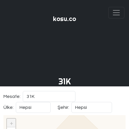
kosu.co
31K
Mesafe:
Ülke:
Şehir:
+