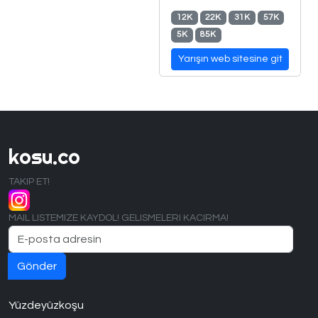
12K
22K
31K
57K
5K
85K
Yarışın web sitesine git
kosu.co
TAKIP ET!
MAIL LISTEMIZE KAYDOL! GELISMELERI KACIRMA!
Yüzdeyüzkoşu