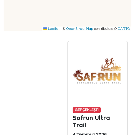
Leaflet
|
©
OpenStreetMap
contributors ©
CARTO
GERÇEKLEŞTİ
Safrun Ultra
Trail
4 Temmuz 2026