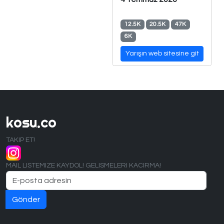
12.5K
20.5K
47K
6K
Yarışın web sitesine git
kosu.co
TAKIP ET!
MAIL LISTEMIZE KAYDOL! GELISMELERI KACIRMA!