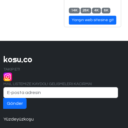
14K
28K
4K
8K
Yarışın web sitesine git
kosu.co
TAKIP ET!
MAIL LISTEMIZE KAYDOL! GELISMELERI KACIRMA!
Yüzdeyüzkoşu