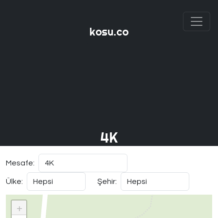
kosu.co
4K
Mesafe:
Ülke:
Şehir:
+