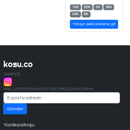
12K
22K
2K
38K
54K
6K
Yarışın web sitesine git
kosu.co
TAKIP ET!
MAIL LISTEMIZE KAYDOL! GELISMELERI KACIRMA!
Yüzdeyüzkoşu