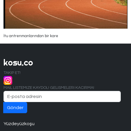
İtu antrenmanlarından bir kare
kosu.co
TAKIP ET!
MAIL LISTEMIZE KAYDOL! GELISMELERI KACIRMA!
Yüzdeyüzkoşu