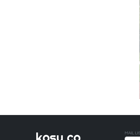
kosu.co
MAIL L