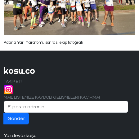
Adana Yarı Maraton’u sonrası ekip fotoğrafı
kosu.co
TAKIP ET!
MAIL LISTEMIZE KAYDOL! GELISMELERI KACIRMA!
Yüzdeyüzkoşu