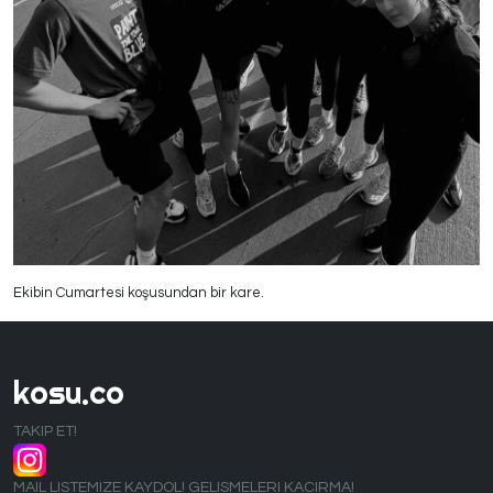
Ekibin Cumartesi koşusundan bir kare.
kosu.co
TAKIP ET!
MAIL LISTEMIZE KAYDOL! GELISMELERI KACIRMA!