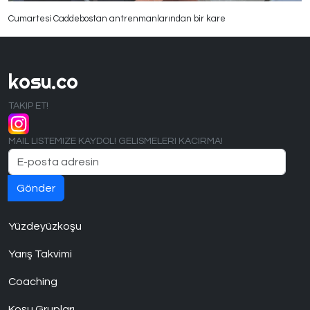
Cumartesi Caddebostan antrenmanlarından bir kare
kosu.co
TAKIP ET!
MAIL LISTEMIZE KAYDOL! GELISMELERI KACIRMA!
Yüzdeyüzkoşu
Yarış Takvimi
Coaching
Koşu Grupları