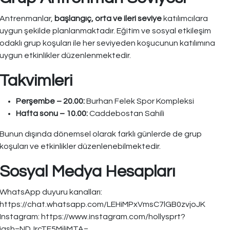
Antrenmanlar,
başlangıç, orta ve ileri seviye
katılımcılara
uygun şekilde planlanmaktadır. Eğitim ve sosyal etkileşim
odaklı grup koşuları ile her seviyeden koşucunun katılımına
uygun etkinlikler düzenlenmektedir.
Takvimleri
Perşembe – 20.00:
Burhan Felek Spor Kompleksi
Hafta sonu – 10.00:
Caddebostan Sahili
Bunun dışında dönemsel olarak farklı günlerde de grup
koşuları ve etkinlikler düzenlenebilmektedir.
Sosyal Medya Hesapları
WhatsApp duyuru kanalları:
https://chat.whatsapp.com/LEHiMPxVmsC7lGB0zvjoJK
Instagram: https://www.instagram.com/hollysprt?
igsh=NDJrcTF5MjliMTA=