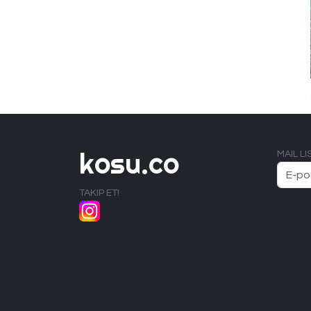
kosu.co
MAIL L
TAKIP ET!