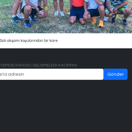
Salı akşamı koşularından bir kare
ISTEMIZE KAYDOL! GELISMELERI KACIRMA!