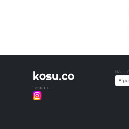
kosu.co
MAIL L
TAKIP ET!