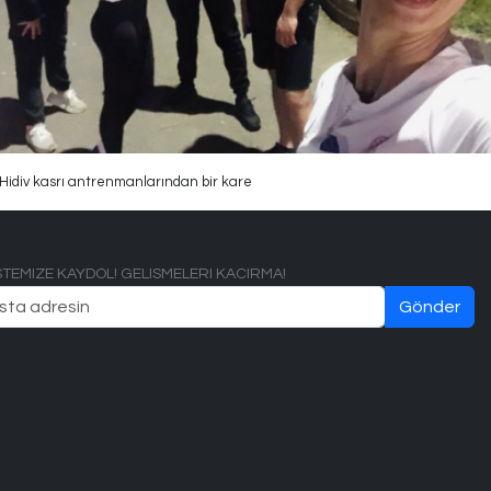
Hidiv kasrı antrenmanlarından bir kare
ISTEMIZE KAYDOL! GELISMELERI KACIRMA!