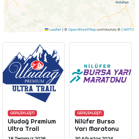
Leaflet
|
©
OpenStreetMap
contributors ©
CARTO
GERÇEKLEŞTİ
GERÇEKLEŞTİ
Uludağ Premium
Nilüfer Bursa
Ultra Trail
Yarı Maratonu
18 Temmuz 2026
30 Ağustos 2024