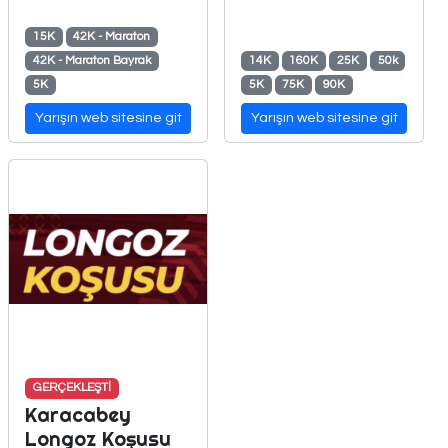
15K
42K - Maraton
42K - Maraton Bayrak
14K
160K
25K
50k
5K
5K
75K
90K
Yarışın web sitesine git
Yarışın web sitesine git
GERÇEKLEŞTİ
Karacabey
Longoz Koşusu