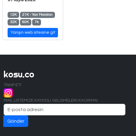
12K
21K - Yarı Maraton
32K
60K
7k
Yarışın web sitesine git
kosu.co
TAKIP ET!
MAIL LISTEMIZE KAYDOL! GELISMELERI KACIRMA!