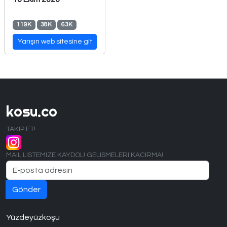
119K
38K
63K
Yarışın web sitesine git
kosu.co
TAKIP ET!
MAIL LISTEMIZE KAYDOL! GELISMELERI KACIRMA!
Yüzdeyüzkoşu