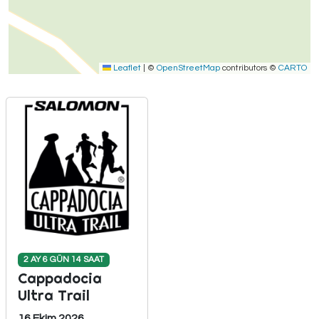
Leaflet
|
©
OpenStreetMap
contributors ©
CARTO
2 AY 6 GÜN 14 SAAT
Cappadocia
Ultra Trail
16 Ekim 2026