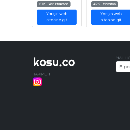
21K - Yarı Maraton
42K - Maraton
Yarışın web
Yarışın web
sitesine git
sitesine git
kosu.co
MAIL L
TAKIP ET!