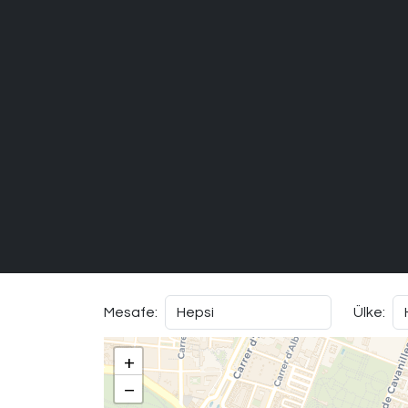
Mesafe:
Ülke:
+
−