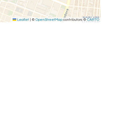
Leaflet
|
©
OpenStreetMap
contributors ©
CARTO