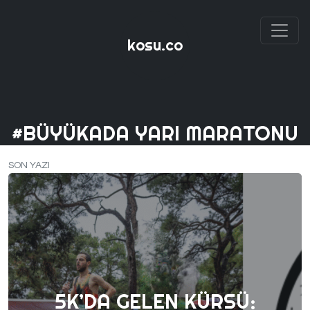
kosu.co
#BÜYÜKADA YARI MARATONU
SON YAZI
5K’DA GELEN KÜRSÜ: