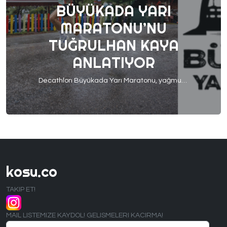
BÜYÜKADA YARI
MARATONU’NU
TUĞRULHAN KAYA
ANLATIYOR
Decathlon Büyükada Yarı Maratonu, yağmurlu ve zorlu hava koşullarına rağmen enerjisi yüksek bir yarış oldu. 5K parkurunda genel klasmanda 3.’lüğü elde eden Tuğrulhan Kaya, hemen hemen katıldığı her yarışta kürsü gören bir isim. Aktif olarak No Reason Co koşu kulübü ile antrenmanlarına devam eden Tuğrulhan, hem yarış deneyimini hem de hazırlık sürecini bizimle paylaştı. 1. Büyükada […]
kosu.co
TAKIP ET!
MAIL LISTEMIZE KAYDOL! GELISMELERI KACIRMA!