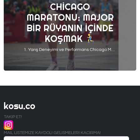
CHICAGO
MARATONU: MAJOR
BIR RÜYANIN İÇINDE
KOŞMAK
1. Yarış Deneyimi ve Performans Chicago Maratonu’nu Senin İçin Özel Kılan Nedir? Bu Parkurda Koşmak Nasıl Bir Deneyimdi? Major maratonlar çok başka bir seviyede. Zamanında bunu ben de çok duyardım ve derdim ki yarış yarıştır, ne kadar farklı olabilir ki!? Bu yarışlara gidip koşunca insan anlıyor “major maraton” ünvanını boşuna almamışlar.
kosu.co
TAKIP ET!
MAIL LISTEMIZE KAYDOL! GELISMELERI KACIRMA!