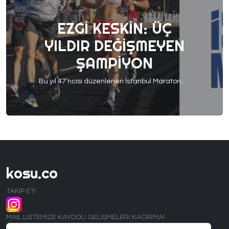
EZGI KESKIN: ÜÇ
YILDIR DEĞIŞMEYEN
ŞAMPIYON
Bu yıl 47’ncisi düzenlenen İstanbul Maratonu yine unutulmaz anlara sahne oldu.Türk kadınlar genel klasmanında üst üste üçüncü kez birincilik ipini göğüsleyen Ezgi Keskin, bu anların en özel isimlerinden biri oldu. Disiplini, istikrarı ve koşuya olan tutkusu ile tanıdığımız Ezgi; hem parkurdaki gücü, hem spora yaklaşımı hem de hazırladığı podcast’leriyle birçok koşucuya ilham veriyor. Gelin, Ezgi’nin […]
kosu.co
TAKIP ET!
MAIL LISTEMIZE KAYDOL! GELISMELERI KACIRMA!