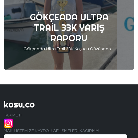
GÖKÇEADA ULTRA
TRAIL 33K YARIŞ
RAPORU
Gökçeada Ultra Trail 33K Koşucu Gözünden Yarış Raporu 6-8 Eylül’de Gökçeada’da harika bir ultra trail yarışı gerçekleşti.Koşanlar bunu zaten çok iyi biliyorken koşmayanlar için de önümüzdeki dönemlere hazırlık olması adına koşucumuz ve aynı zamanda 33km’nin genel
kosu.co
TAKIP ET!
MAIL LISTEMIZE KAYDOL! GELISMELERI KACIRMA!