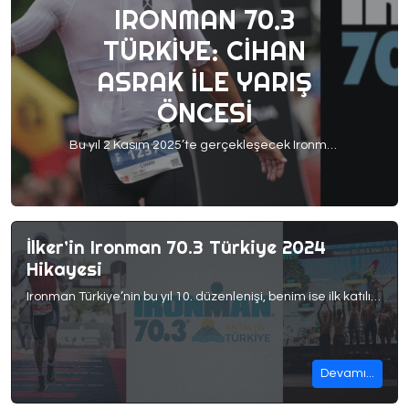
IRONMAN 70.3
TÜRKIYE: CIHAN
ASRAK ILE YARIŞ
ÖNCESI
Bu yıl 2 Kasım 2025’te gerçekleşecek Ironman Türkiye 70.3 öncesinde sizlerle son taktikleri paylaşmak için Cihan Asrak ile kısa bir söyleşi hazırladık. Küçük yaşlardan itibaren sporla iç içe olan Cihan, 2012’den bu yana triatlonun içinde. Yıllar boyunca hem ulusal hem de uluslararası yarışlarda çeşitli tecrübeler kazandı. Bugün ise kendi hedeflerinin peşinden koşarken bir yandan da […]
İlker’in Ironman 70.3 Türkiye 2024
Hikayesi
Ironman Türkiye’nin bu yıl 10. düzenlenişi, benim ise ilk katılışım
Devamı...