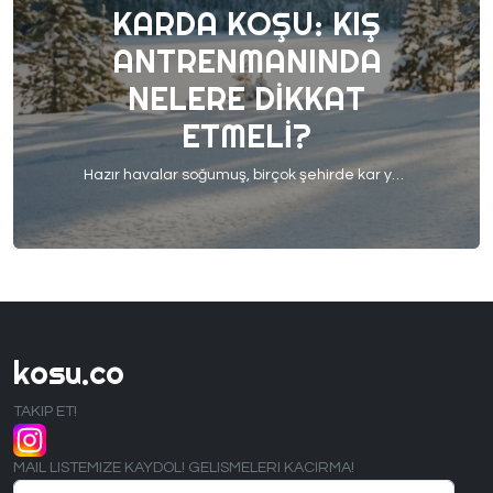
KARDA KOŞU: KIŞ
ANTRENMANINDA
NELERE DIKKAT
ETMELI?
Hazır havalar soğumuş, birçok şehirde kar yağışları başlamışken, karda koşu konusu yeniden gündeme geliyor. Beyaz bir zeminde koşmanın verdiği huzur ve keyif, doğru önlemler alınmadığında yerini kayganlık, düşme ve sakatlık riskine bırakabiliyor. Bu yüzden karda koşmak, hızdan çok kontrolün ve farkındalığın ön planda olması gereken özel bir antrenman türü. Soğuk hava kasların daha geç ısınmasına […]
kosu.co
TAKIP ET!
MAIL LISTEMIZE KAYDOL! GELISMELERI KACIRMA!