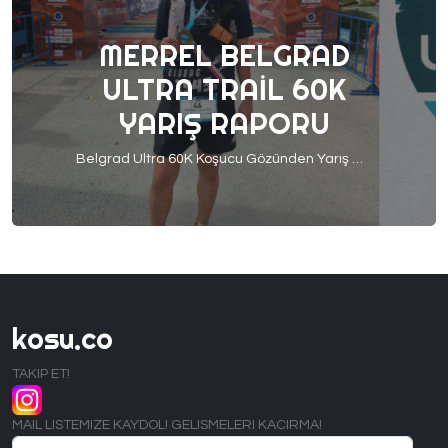
MERREL BELGRAD
ULTRA TRAIL 60K
YARIŞ RAPORU
Belgrad Ultra 60K Koşucu Gözünden Yarış Raporu 6-8 Eylül’de İstanbul Belgrad Orman’larında harika bir koşu yarışı gerçekleşti.Koşanlar bunu zaten çok iyi biliyorken koşmayanlar için de önümüzdeki dönemlere hazırlık olması adına koşucumuz Muhammed Ceritli ‘liye yarış tecrübeleri nasıldı sorduk. Kendisi bizlere efsane bir rapor hazırladı, gelin birlikte bakalım: 1. Hazırlık Süreci ve Ekipman Belgrad Ultra Trail […]
kosu.co
TAKIP ET!
MAIL LISTEMIZE KAYDOL! GELISMELERI KACIRMA!