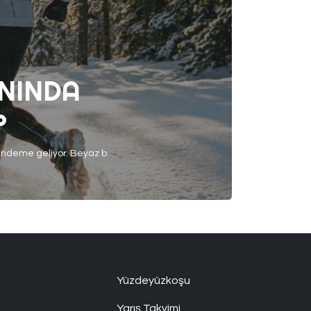
NINDA
?
Hazır havalar soğumuş, birçok şehirde kar yağışları başlamışken, karda koşu konusu yeniden gündeme geliyor. Beyaz bir zeminde koşmanın verdiği huzur ve keyif, doğru önlemler alınmadığında yerini kayganlık, düşme ve sakatlık riskine bırakabiliyor. Bu yüzden karda koşmak, hızdan çok kontrolün ve farkındalığın ön planda olması gereken özel bir antrenman türü. Soğuk hava kasların daha geç ısınmasına […]
Yüzdeyüzkoşu
Yarış Takvimi