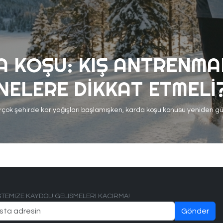
A KOŞU: KIŞ ANTRENMA
NELERE DIKKAT ETMELI
ISTEMIZE KAYDOL! GELISMELERI KACIRMA!