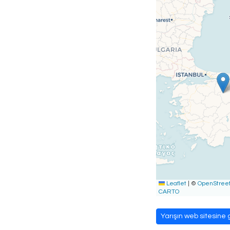
Leaflet
|
©
OpenStree
CARTO
Yarışın web sitesine g