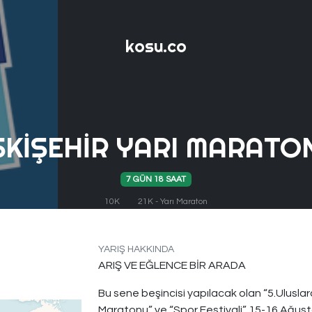
kosu.co
SKIŞEHIR YARI MARATO
7 GÜN 18 SAAT
10K
21K - Yarı Maraton
YARIŞ HAKKINDA
ARIŞ VE EĞLENCE BİR ARADA
Bu sene beşincisi yapılacak olan “5.Uluslara
Maratonu” ve “Spor Festivali” 15-16 Ağust