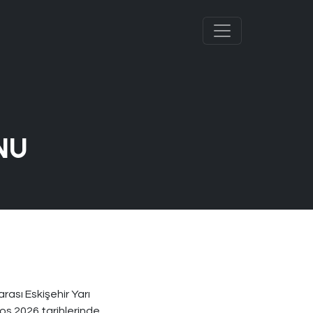
NU
rası Eskişehir Yarı
os 2026 tarihlerinde