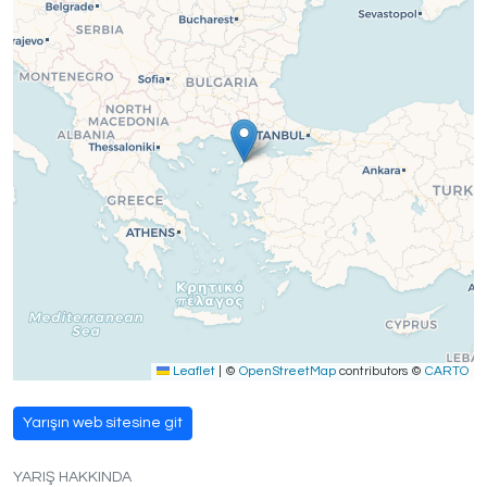
Leaflet
|
©
OpenStreetMap
contributors ©
CARTO
Yarışın web sitesine git
YARIŞ HAKKINDA