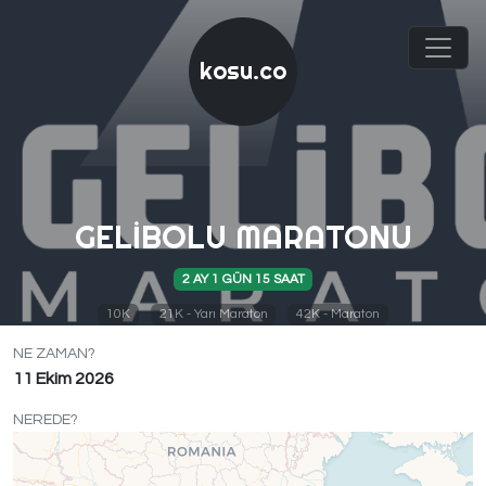
kosu.co
GELIBOLU MARATONU
2 AY 1 GÜN 15 SAAT
10K
21K - Yarı Maraton
42K - Maraton
NE ZAMAN?
11 Ekim 2026
NEREDE?