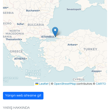
Leaflet
|
©
OpenStreetMap
contributors ©
CARTO
Yarışın web sitesine git
YARIŞ HAKKINDA