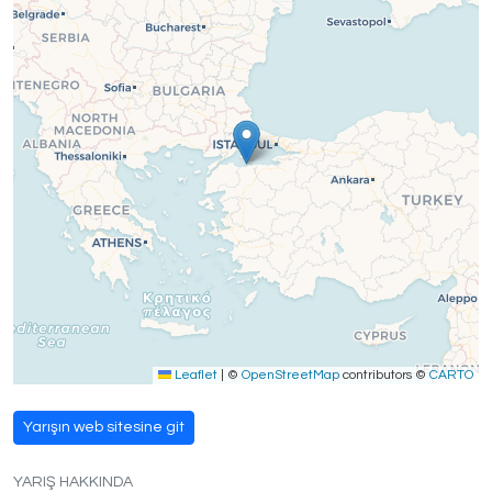
Leaflet
|
©
OpenStreetMap
contributors ©
CARTO
Yarışın web sitesine git
YARIŞ HAKKINDA