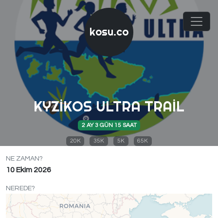
kosu.co
KYZIKOS ULTRA TRAIL
2 AY 3 GÜN 15 SAAT
20K
35K
5K
65K
NE ZAMAN?
10 Ekim 2026
NEREDE?