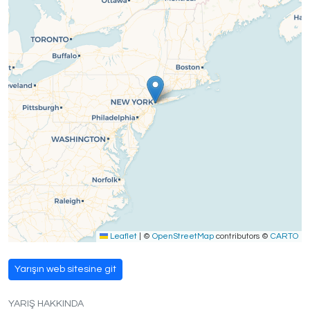
Leaflet
|
©
OpenStreetMap
contributors ©
CARTO
Yarışın web sitesine git
YARIŞ HAKKINDA