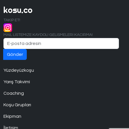
kosu.co
TAKIP ET!
MAIL LISTEMIZE KAYDOL! GELISMELERI KACIRMA!
Yüzdeyüzkoşu
Yarış Takvimi
Coaching
Koşu Grupları
Ekipman
İletişim